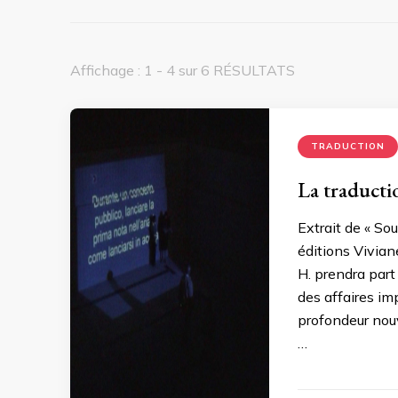
Affichage : 1 - 4 sur 6 RÉSULTATS
TRADUCTION
La traduct
Extrait de « So
éditions Vivian
H. prendra part 
des affaires im
profondeur nouve
…