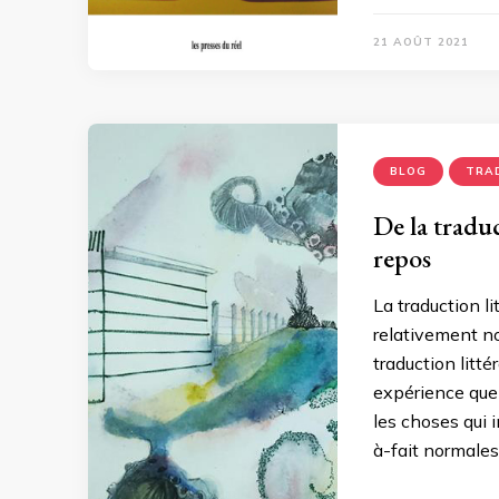
21 AOÛT 2021
BLOG
TRA
De la traduct
repos
La traduction l
relativement no
traduction litté
expérience que
les choses qui i
à-fait normales