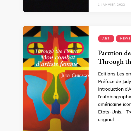
1 JANVIER 2022
ART
NEWS
Parution de
Through the
Editions Les pr
Préface de Jud
introduction d’
l’autobiographi
américaine ico
États-Unis. Tra
original : …