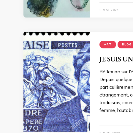
6 MAI 2021
ART
BLOG
JE SUIS 
Réflexion sur l
Depuis quelque
particulièrement
étrangement, o
traduisais, cou
femme, l’autobi