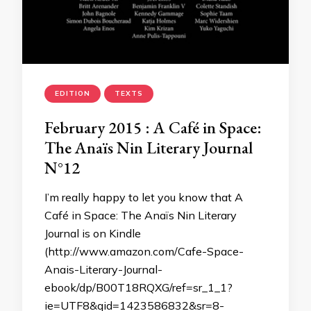
EDITION
TEXTS
February 2015 : A Café in Space:
The Anaïs Nin Literary Journal
N°12
I’m really happy to let you know that A
Café in Space: The Anaïs Nin Literary
Journal is on Kindle
(http://www.amazon.com/Cafe-Space-
Anais-Literary-Journal-
ebook/dp/B00T18RQXG/ref=sr_1_1?
ie=UTF8&qid=1423586832&sr=8-