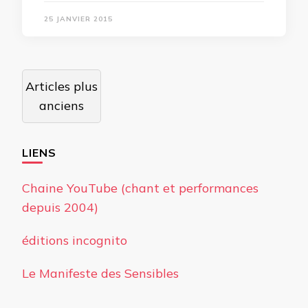
25 JANVIER 2015
Navigation
Articles plus
des
anciens
articles
LIENS
Chaine YouTube (chant et performances
depuis 2004)
éditions incognito
Le Manifeste des Sensibles