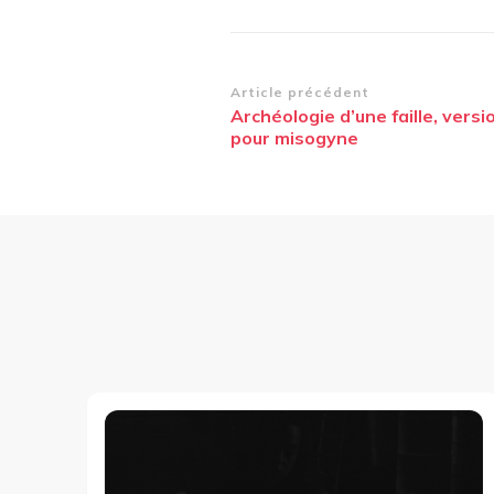
Navigation
Article précédent
Archéologie d’une faille, versi
d’article
pour misogyne