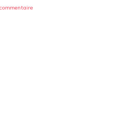
sur
 commentaire
arkeocollectorcouv