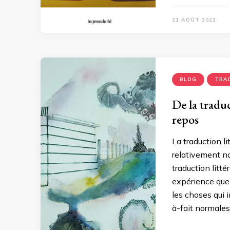
21 AOÛT 2021
BLOG
TRA
De la traduct
repos
La traduction l
relativement no
traduction litté
expérience que
les choses qui i
à-fait normales