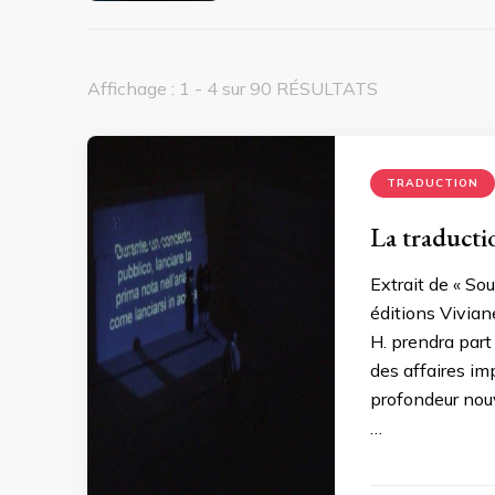
Affichage : 1 - 4 sur 90 RÉSULTATS
TRADUCTION
La traduct
Extrait de « So
éditions Vivian
H. prendra part 
des affaires im
profondeur nouve
…