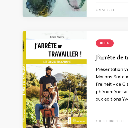
6 MAI 2021
BLOG
J’arrête de 
Présentation ve
Mouans Sartoux 
Freiheit » de G
phénomène soci
aux éditions Yv
1 OCTOBRE 2020