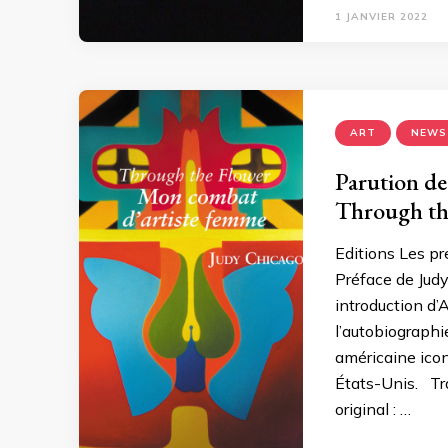
1 JANVIER 2022
ART
NEWS
Parution de
Through the
Editions Les pr
Préface de Jud
introduction d’
l’autobiographi
américaine ico
États-Unis. Tra
original : …