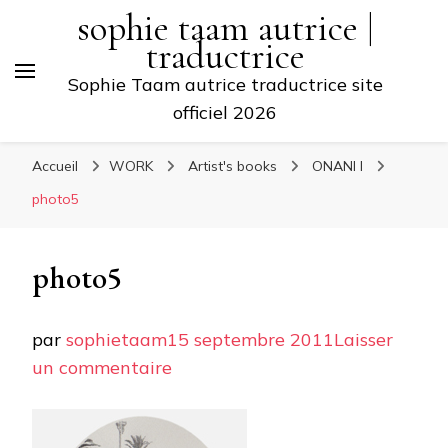
sophie taam autrice |
traductrice
Sophie Taam autrice traductrice site
officiel 2026
Accueil
WORK
Artist's books
ONANI I
photo5
photo5
par
sophietaam
15 septembre 2011
Laisser
sur
un commentaire
photo5