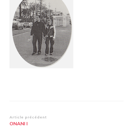
Navigation
Article précédent
ONANI I
d’article