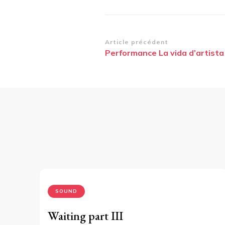
Navigation
Article précédent
Performance La vida d’artista
d’article
SOUND
Waiting part III