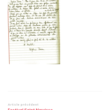
Navigation
Article précédent
Festival Saint Narcisse