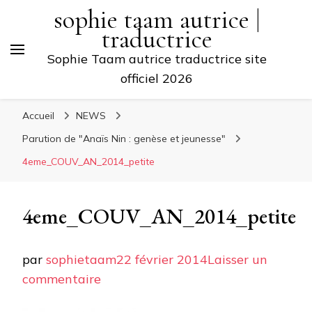
sophie taam autrice |
traductrice
Sophie Taam autrice traductrice site
officiel 2026
Accueil
NEWS
Parution de "Anaïs Nin : genèse et jeunesse"
4eme_COUV_AN_2014_petite
4eme_COUV_AN_2014_petite
par
sophietaam
22 février 2014
Laisser un
sur
commentaire
4eme_COUV_AN_2014_petite