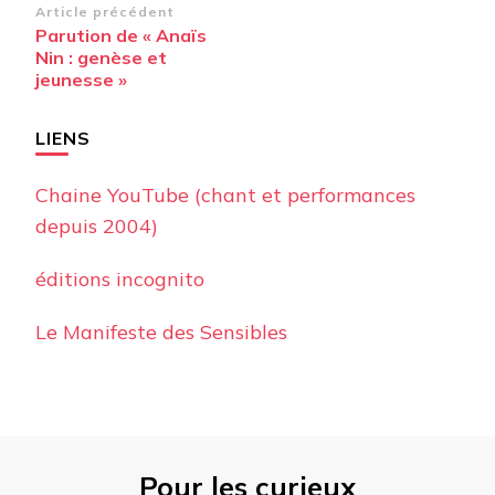
Navigation
Article précédent
Parution de « Anaïs
d’article
Nin : genèse et
jeunesse »
LIENS
Chaine YouTube (chant et performances
depuis 2004)
éditions incognito
Le Manifeste des Sensibles
Pour les curieux