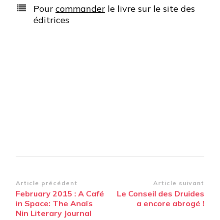
Pour
commander
le livre sur le site des
éditrices
Navigation
Article précédent
Article suivant
February 2015 : A Café
Le Conseil des Druides
d’article
in Space: The Anaïs
a encore abrogé !
Nin Literary Journal