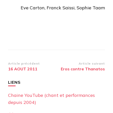
Eve Carton, Franck Saïssi, Sophie Taam
Navigation
Article précédent
Article suivant
16 AOUT 2011
Eros contre Thanatos
d’article
LIENS
Chaine YouTube (chant et performances
depuis 2004)