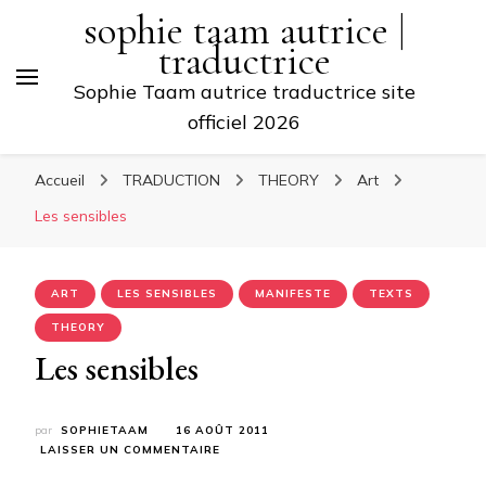
sophie taam autrice |
traductrice
Sophie Taam autrice traductrice site
officiel 2026
Accueil
TRADUCTION
THEORY
Art
Les sensibles
ART
LES SENSIBLES
MANIFESTE
TEXTS
THEORY
Les sensibles
par
SOPHIETAAM
16 AOÛT 2011
SUR
LAISSER UN COMMENTAIRE
LES