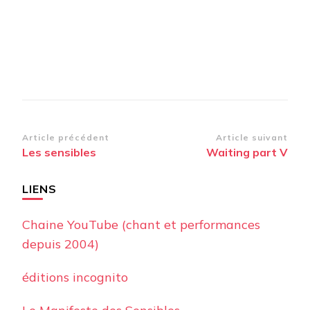
Navigation
Article précédent
Article suivant
Les sensibles
Waiting part V
d’article
LIENS
Chaine YouTube (chant et performances
depuis 2004)
éditions incognito