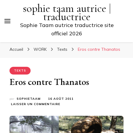
sophie taam autrice |
traductrice
Sophie Taam autrice traductrice site
officiel 2026
Accueil
WORK
Texts
Eros contre Thanatos
TEXTS
Eros contre Thanatos
par
SOPHIETAAM
16 AOÛT 2011
SUR
LAISSER UN COMMENTAIRE
EROS
CONTRE
THANATOS