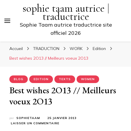
sophie taam autrice |
traductrice
Sophie Taam autrice traductrice site
officiel 2026
Accueil
TRADUCTION
WORK
Edition
Best wishes 2O13 // Meilleurs voeux 2O13
BLOG
EDITION
TEXTS
WOMEN
Best wishes 2O13 // Meilleurs
voeux 2O13
par
SOPHIETAAM
25 JANVIER 2013
SUR
LAISSER UN COMMENTAIRE
BEST