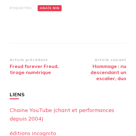
ÉTIQUETTES :
ANAÏS NIN
Navigation
Article précédent
Article suivant
Freud forever Freud,
Hommage : nu
d’article
tirage numérique
descendant un
escalier, duo
LIENS
Chaine YouTube (chant et performances
depuis 2004)
éditions incognito