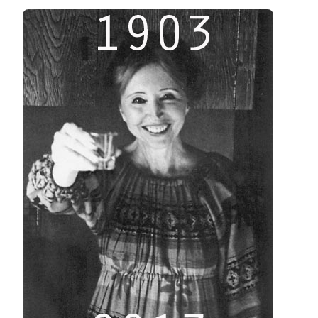
WISHES
2O13
//
MEILLEURS
VOEUX
2O13