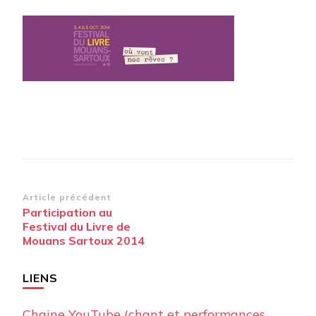
mouans-
sartoux2014
Navigation
Article précédent
Participation au
d’article
Festival du Livre de
Mouans Sartoux 2014
LIENS
Chaine YouTube (chant et performances